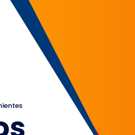
nientes
os