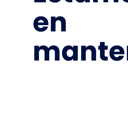
en
mante