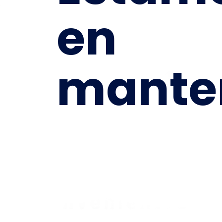
en
mante