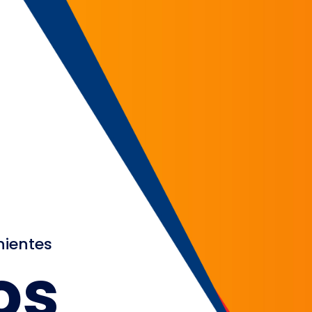
nientes
os