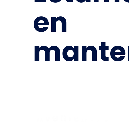
en
mante