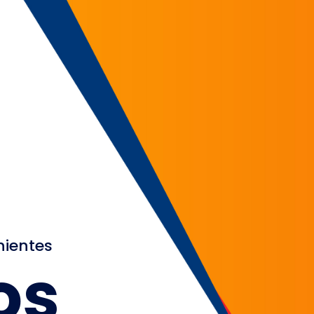
nientes
os