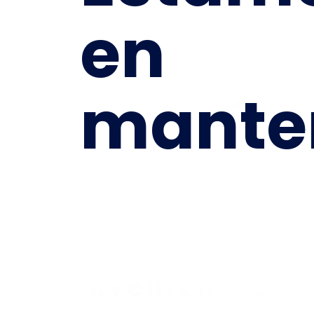
en
mante