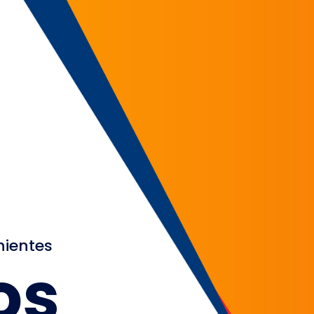
nientes
os