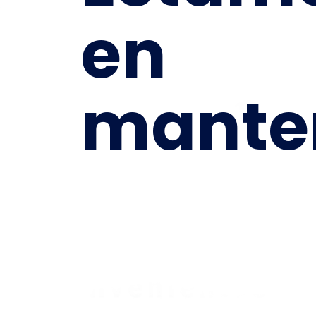
en
mante