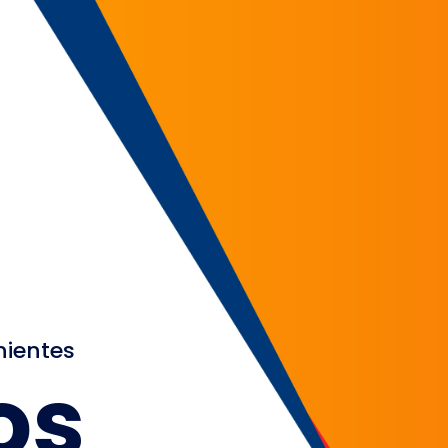
nientes
os