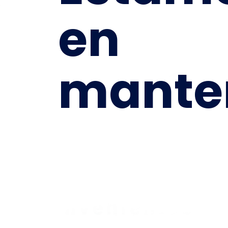
en
mante