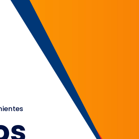
nientes
os