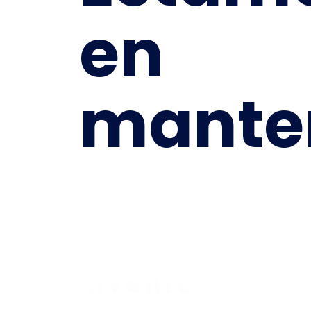
en
mante