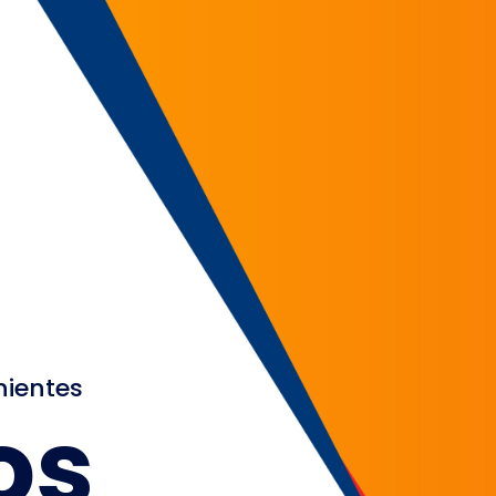
nientes
os