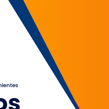
nientes
os