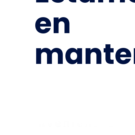
en
mante