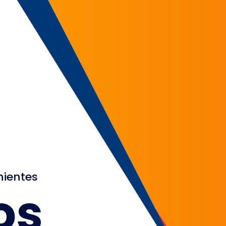
nientes
os