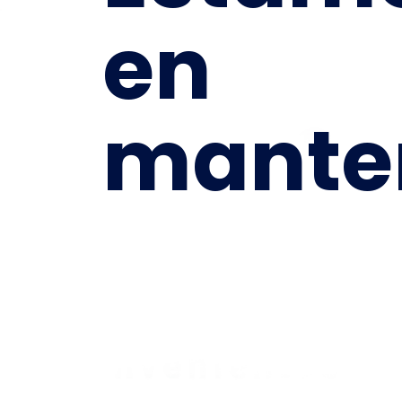
en
mante