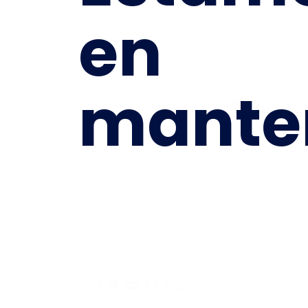
en
mante