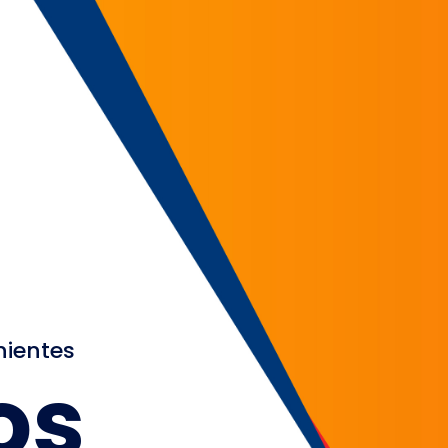
nientes
os