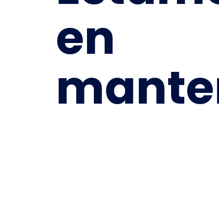
en
mante