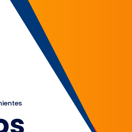
nientes
os