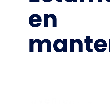
en
mante