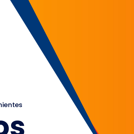
nientes
os