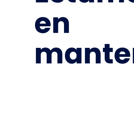
en
mante