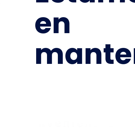
en
mante