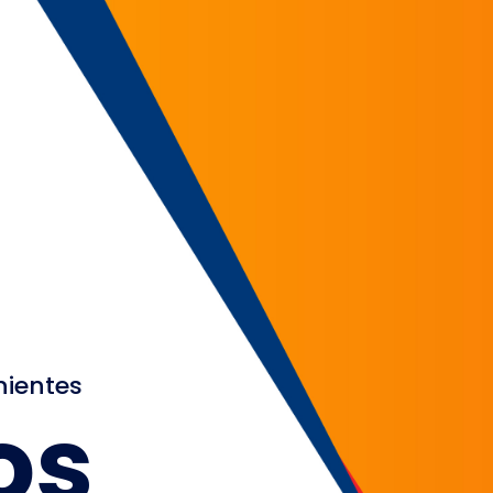
nientes
os