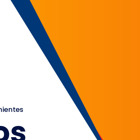
nientes
os