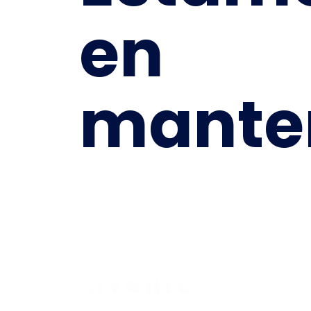
en
mante