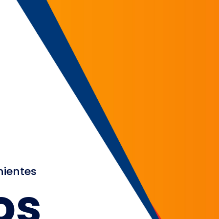
nientes
os