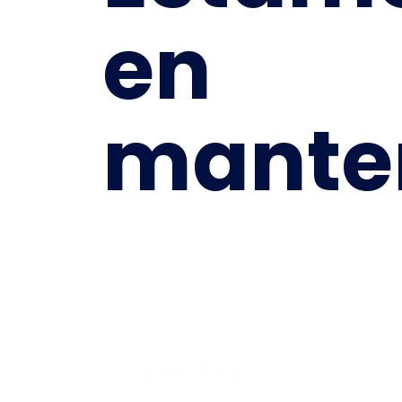
en
mante