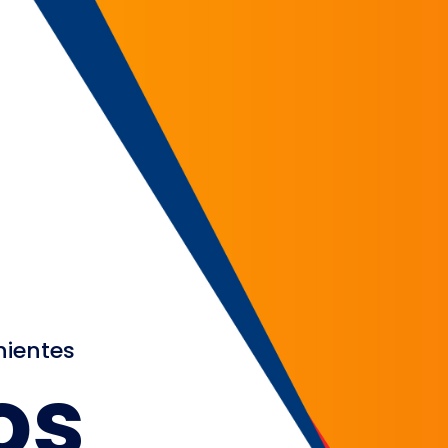
nientes
os