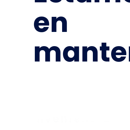
en
mante