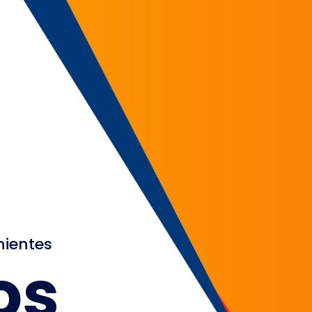
nientes
os