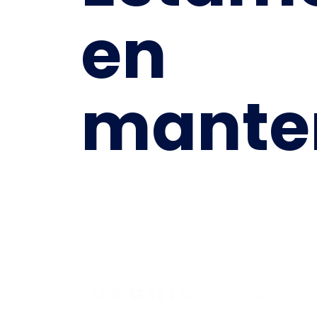
en
mante