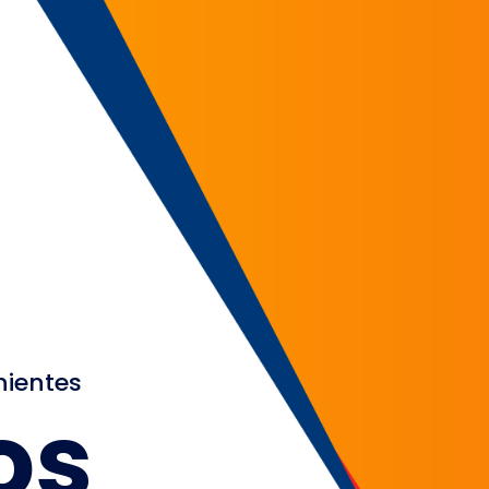
nientes
os