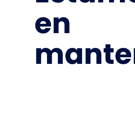
en
mante