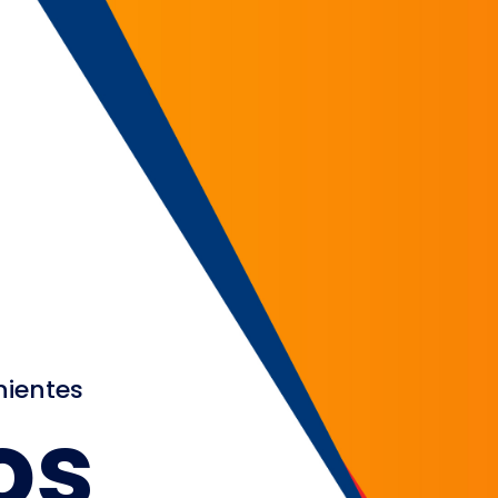
nientes
os