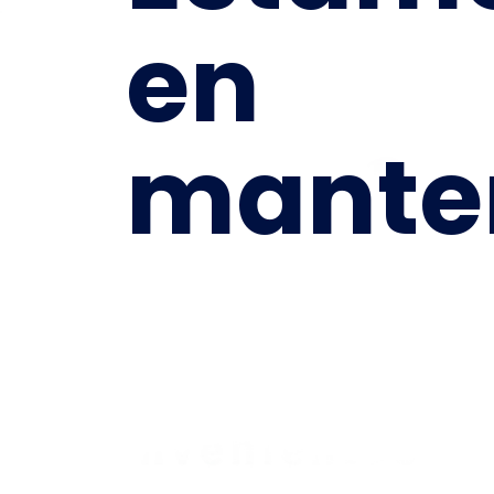
en
mante