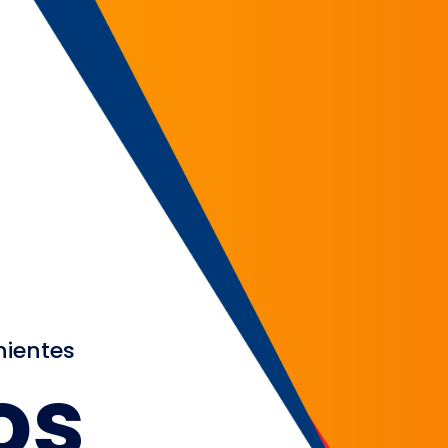
nientes
os