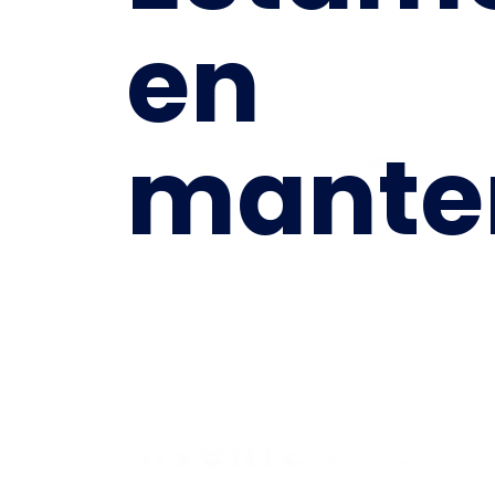
en
mante